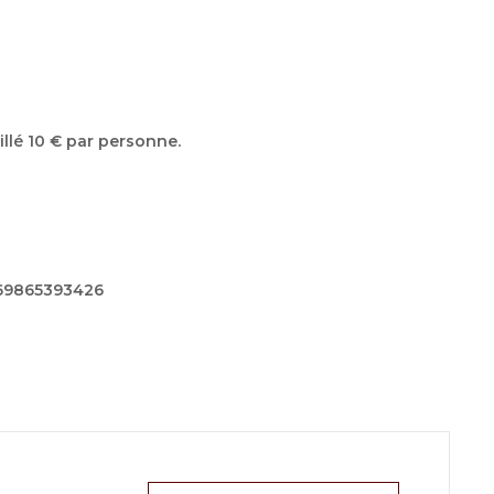
illé 10 € par personne.
069865393426