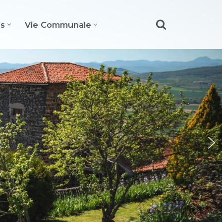
es
Vie Communale
oyable