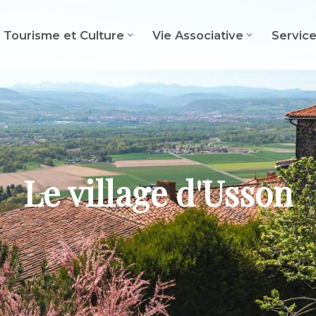
Tourisme et Culture
Vie Associative
Servic
ue panoramique incr
Le village d'Usson