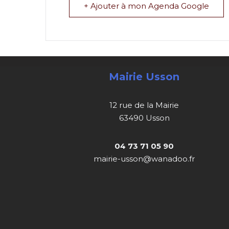
+ Ajouter à mon Agenda Google
Mairie Usson
12 rue de la Mairie
63490 Usson
04 73 71 05 90
mairie-usson@wanadoo.fr