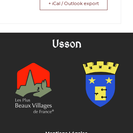
+ iCal / Outlook export
Usson