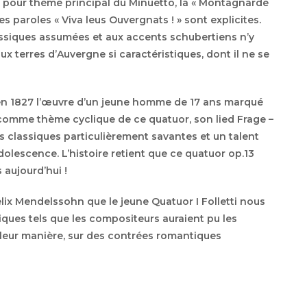
t pour thème principal du Minuetto, la « Montagnarde
es paroles « Viva leus Ouvergnats ! » sont explicites.
ssiques assumées et aux accents schubertiens n’y
x terres d’Auvergne si caractéristiques, dont il ne se
 en 1827 l’œuvre d’un jeune homme de 17 ans marqué
comme thème cyclique de ce quatuor, son lied Frage –
 classiques particulièrement savantes et un talent
olescence. L’histoire retient que ce quatuor op.13
 aujourd’hui !
ix Mendelssohn que le jeune Quatuor I Folletti nous
iques tels que les compositeurs auraient pu les
leur manière, sur des contrées romantiques