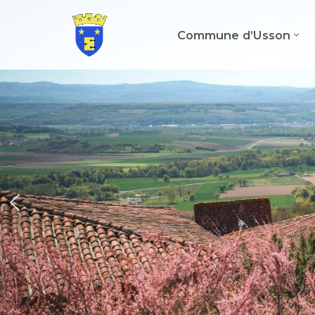
Commune d’Usson
Aller
au
contenu
Une v