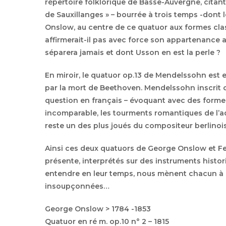
répertoire folklorique de Basse-Auvergne, citan
de Sauxillanges » – bourrée à trois temps -dont l
Onslow, au centre de ce quatuor aux formes cla
affirmerait-il pas avec force son appartenance au
séparera jamais et dont Usson en est la perle ?
En miroir, le quatuor op.13 de Mendelssohn est
par la mort de Beethoven. Mendelssohn inscrit 
question en français – évoquant avec des formes
incomparable, les tourments romantiques de l’ad
reste un des plus joués du compositeur berlinois
Ainsi ces deux quatuors de George Onslow et Fel
présente, interprétés sur des instruments histor
entendre en leur temps, nous mènent chacun à 
insoupçonnées…
George Onslow > 1784 -1853
Quatuor en ré m. op.10 n° 2 – 1815